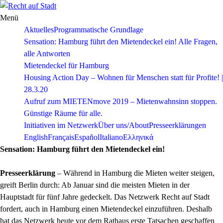
Skip
to
Menü
content
Aktuelles
Programmatische Grundlage
Sensation: Hamburg führt den Mietendeckel ein! Alle Fragen,
alle Antworten
Mietendeckel für Hamburg
Housing Action Day – Wohnen für Menschen statt für Profite! |
28.3.20
Aufruf zum MIETENmove 2019 – Mietenwahnsinn stoppen.
Günstige Räume für alle.
Initiativen im Netzwerk
Über uns/About
Presseerklärungen
English
Français
Español
Italiano
Ελληνικά
Sensation: Hamburg führt den Mietendeckel ein!
Presseerklärung
– Während in Hamburg die Mieten weiter steigen,
greift Berlin durch: Ab Januar sind die meisten Mieten in der
Hauptstadt für fünf Jahre gedeckelt. Das Netzwerk Recht auf Stadt
fordert, auch in Hamburg einen Mietendeckel einzuführen. Deshalb
hat das Netzwerk heute vor dem Rathaus erste Tatsachen geschaffen